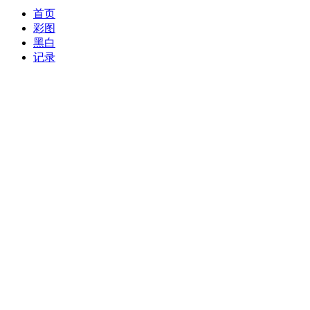
首页
彩图
黑白
记录